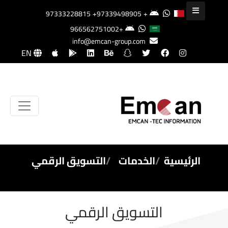
+97339498905
+97333228815
+966562751002
info@emcan-group.com
EN
الرئيسية
الخدمات
التسويق الرقمي
التسويق الرقمي