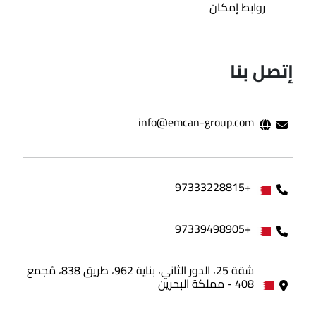
روابط إمكان
إتصل بنا
info@emcan-group.com
+97333228815
+97339498905
شقة 25، الدور الثاني، بناية 962، طريق 838، مُجمع
408 - مملكة البحرين