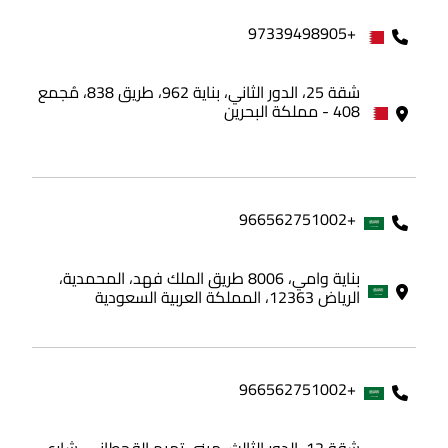
+97339498905
شقة 25، الدور الثاني، بناية 962، طريق 838، مُجمع
408 - مملكة البحرين
+966562751002
بناية وامي، 8006 طريق الملك فهد، المحمدية،
الرياض 12363، المملكة العربية السعودية
+966562751002
شقة 12، الدور الثالث، مبنى تميم القحطاني، شارع