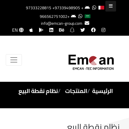
+97339498905
+97333228815
+966562751002
info@emcan-group.com
EN
الرئيسية
المنتجات
نظام نقطة البيع
نظام نقطة البيع