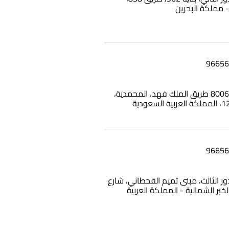
بناية وامي، 8006 طريق الملك فهد، المحمدية،
12، الدور الثالث، مبنى تميم القحطاني، شارع
الخبر الشمالية - المملكة العربية