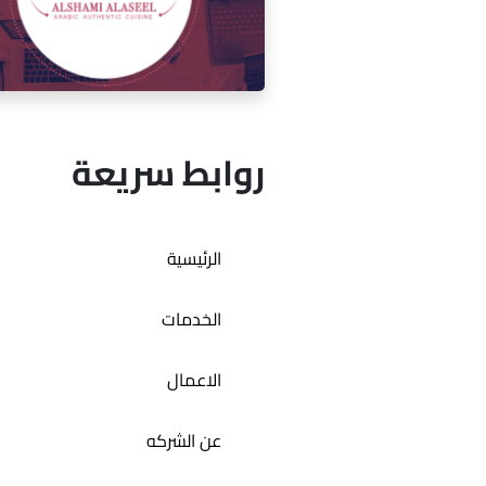
إدارة السوشيال ميديا لمقهى ميكو
روابط سريعة
إدارة السوشيال ميديا لمطعم ال
الرئيسية
الأصيل
الخدمات
الاعمال
عن الشركه