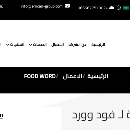
info@emcan-group.com
+966562751002
الرئيسية
عن الشركه
الاعمال
الخدمات
المنتجات
ا
الرئيسية
الاعمال
FOOD WORD
لـ فود وورد