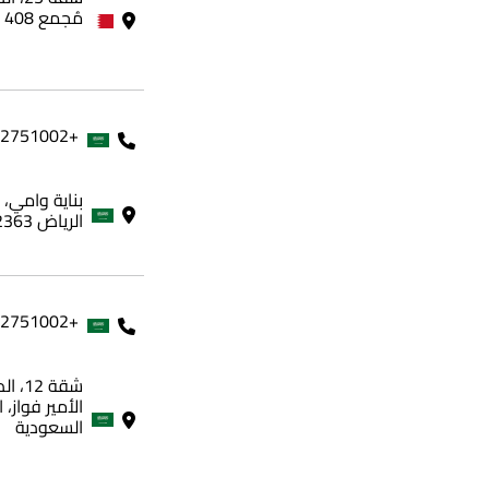
مُجمع 408 - مملكة البحرين
+966562751002
الرياض 12363، المملكة العربية السعودية
+966562751002
شقة 
الأمير فواز، 
السعودية