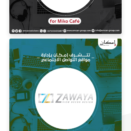
إدارة السوشيال ميديا لمقهى ميكو كافيه