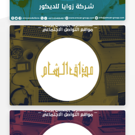
إدارة السوشيال ميديا شركة زوايا للديكور