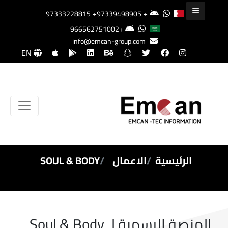
+97339498905
+97333228815
+966562751002
info@emcan-group.com
EN
الرئيسية
الاعمال
SOUL & BODY
المنصة الرسمية لـ Soul & Body