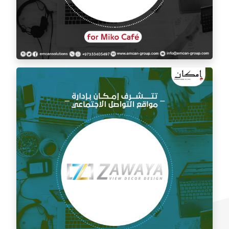
إدارة السوشيال ميديا لمقهى ميكو كافيه