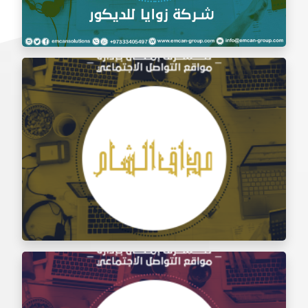
إدارة السوشيال ميديا شركة زوايا للديكور