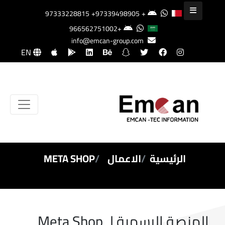
+97339498905
+97333228815
+966562751002
info@emcan-group.com
EN
الرئيسية
الاعمال
META SHOP
المنصة الرسمية لـ Meta Shop