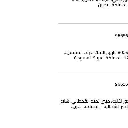
بناية وامي، 8006 طريق الملك فهد، المحمدية،
12، الدور الثالث، مبنى تميم القحطاني، شارع
الخبر الشمالية - المملكة العربية