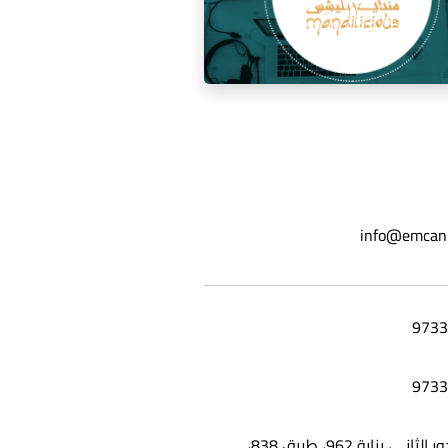
ة السوشيال ميديا لمطعم مندي
info@emcan
ليشس
شقة 25، الدور الثاني، بناية 962، طريق 838،