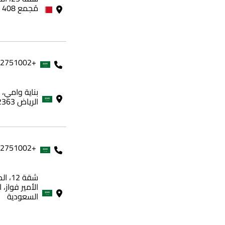
مُجمع 408 - مملكة البحرين
+966562751002
الرياض 12363، المملكة العربية السعودية
+966562751002
شقة 
الأمير فواز، 
السعودية