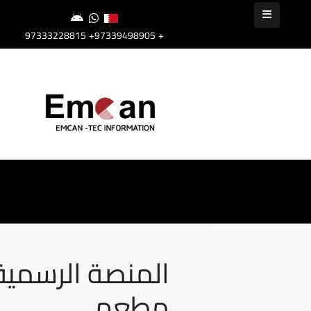
+97339498905
+97333228815
مطعم