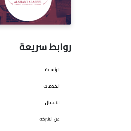
إدارة السوشيال ميديا لمقهى ميكو
روابط سريعة
إدارة السوشيال ميديا لمطعم ال
الرئيسية
الأصيل
الخدمات
الاعمال
عن الشركه