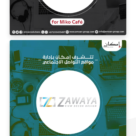
إدارة السوشيال ميديا لمقهى ميكو كافيه