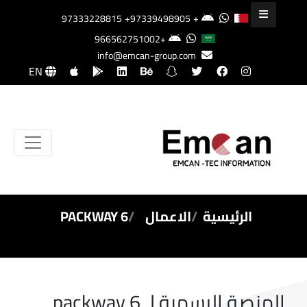
+97339498905
+97333228815
+966562751002
info@emcan-group.com
EN
الرئيسية
الاعمال
6 PACKWAY
المنصة الرسمية لـ 6 packway