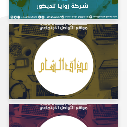
إدارة السوشيال ميديا شركة زوايا للديكور