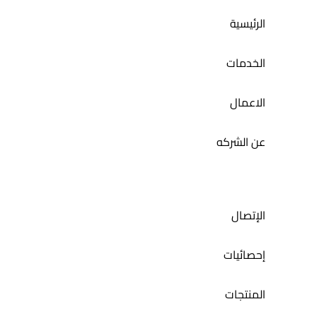
الرئيسية
إدارة السوشيال ميديا لمطعم مندي ليشس
الخدمات
الاعمال
عن الشركه
الإتصال
إحصائيات
المنتجات