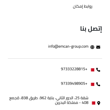
روابط إمكان
إتصل بنا
info@emcan-group.com
+97333228815
+97339498905
شقة 25، الدور الثاني، بناية 962، طريق 838، مُجمع
408 - مملكة البحرين