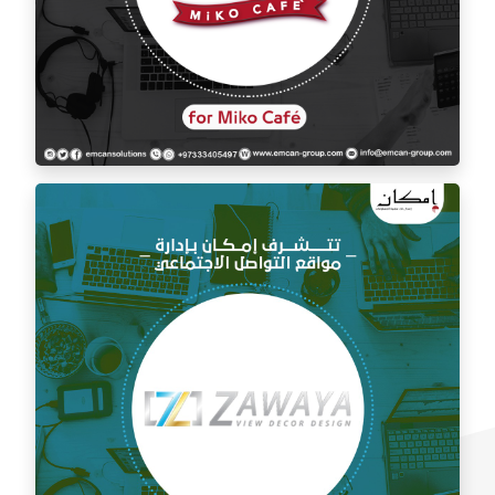
إدارة السوشيال ميديا لمقهى ميكو كافيه