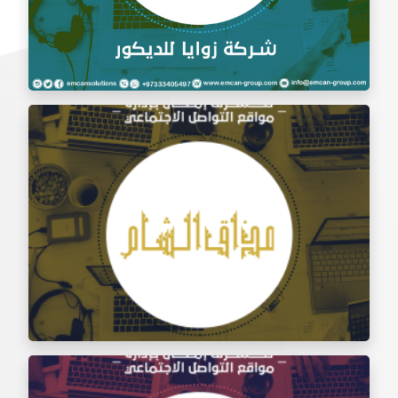
إدارة السوشيال ميديا شركة زوايا للديكور