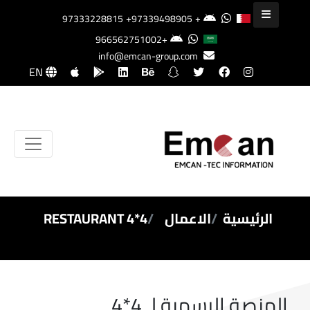
+97339498905
+97333228815
+966562751002
info@emcan-group.com
EN
الرئيسية
الاعمال
4*4 RESTAURANT
المنصة الرسمية لـ 4*4