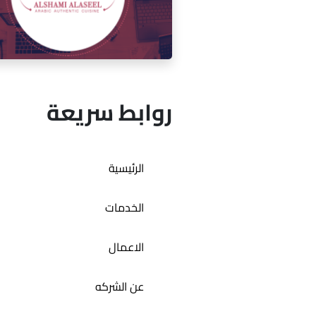
إدارة السوشيال ميديا لمقهى ميكو
روابط سريعة
إدارة السوشيال ميديا لمطعم ال
الرئيسية
الأصيل
الخدمات
الاعمال
عن الشركه