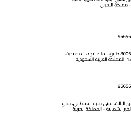
بناية وامي، 8006 طريق الملك فهد، المحمدية،
12، الدور الثالث، مبنى تميم القحطاني، شارع
الخبر الشمالية - المملكة العربية