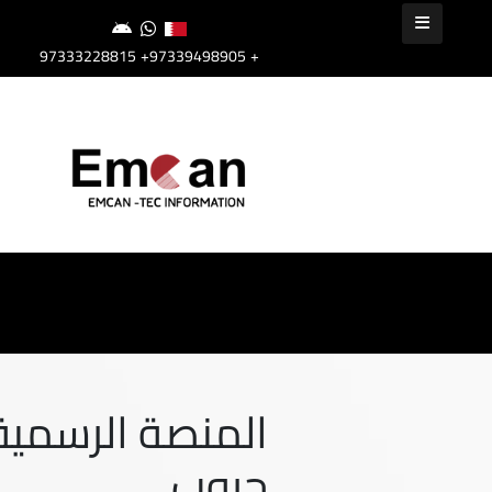
+97339498905
+97333228815
المنصة الرسمية 
جروب