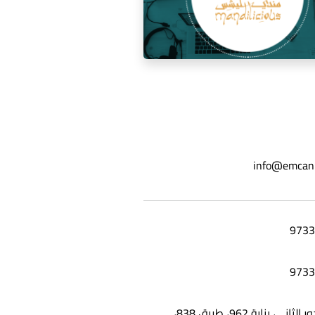
ة السوشيال ميديا لمطعم مندي
info@emcan
ليشس
شقة 25، الدور الثاني، بناية 962، طريق 838،