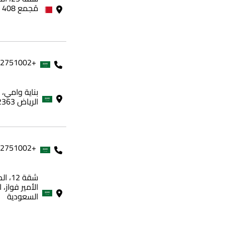
مُجمع 408 - مملكة البحرين
+966562751002
الرياض 12363، المملكة العربية السعودية
+966562751002
شقة 
الأمير فواز، 
السعودية