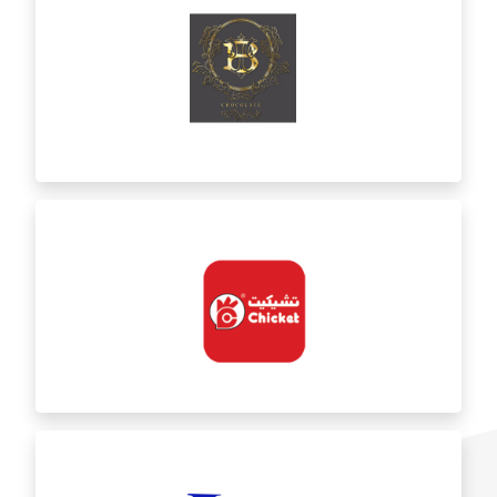
بنت العصفور
ب ت شوكوليت