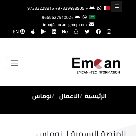
+97339498905
+97333228815
+966562751002
info@emcan-group.com
EN
الرئيسية
الاعمال
نوماس
المنصة الرسمية لـ نوماس