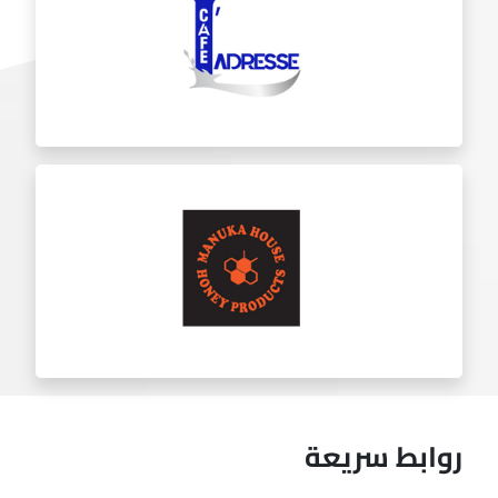
تشيكيت
لادريس
روابط سريعة