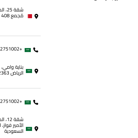
مُجمع 408 - مملكة البحرين
+966562751002
الرياض 12363، المملكة العربية السعودية
+966562751002
شقة 
الأمير فواز، 
السعودية