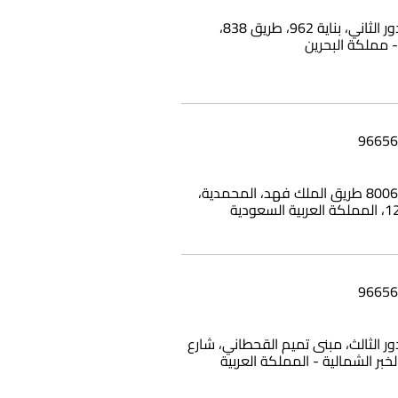
شقة 25، الدور الثاني، بناية 962، طريق 838،
بناية وامي، 8006 طريق الملك فهد، المحمدية،
12، الدور الثالث، مبنى تميم القحطاني، شارع
الخبر الشمالية - المملكة العربية