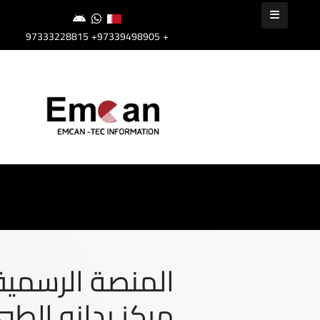
+97339498905
+97333228815
المنصة الرسمية
مركز بدانه الطب