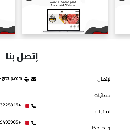
ي
المتجر الالكتروني بلوره
إتصل بنا
-group.com
الإتصال
موقع ملحمه ابا طيب
إحصائيات
+97333228815
المنتجات
+97339498905
روابط إمكان