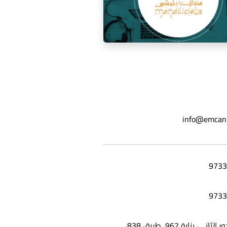
ة السوشيال ميديا لمطعم مندي
info@emcan
ليشس
شقة 25، الدور الثاني، بناية 962، طريق 838،