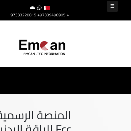
+97339498905
+97333228815
المنصة الرسمية
Fcc للياقة البدنية