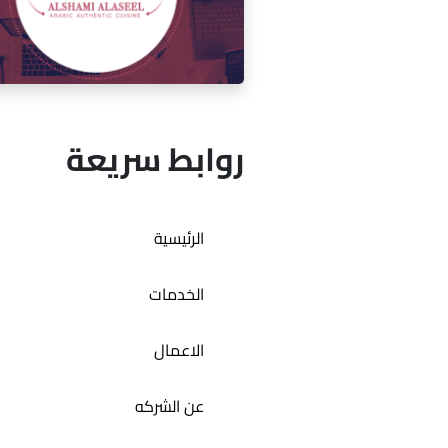
إدارة السوشيال ميديا لمقهى ميكو
روابط سريعة
إدارة السوشيال ميديا لمطعم ال
الرئيسية
الأصيل
الخدمات
الاعمال
عن الشركه