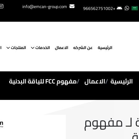
info@emcan-group.com
+966562751002
الرئيسية
عن الشركه
الاعمال
الخدمات
المنتجات
ا
الرئيسية
الاعمال
مفهوم FCC للياقة البدنية
 لـ مفهوم