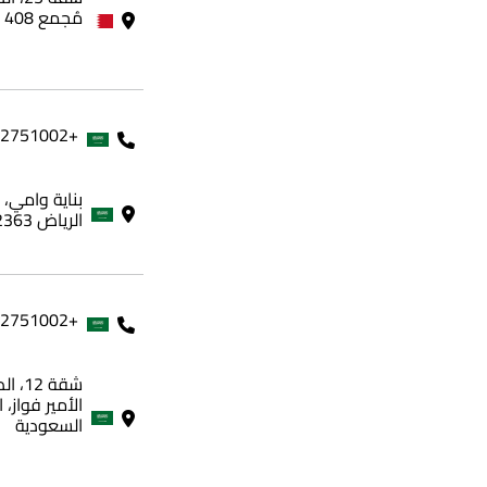
مُجمع 408 - مملكة البحرين
+966562751002
الرياض 12363، المملكة العربية السعودية
+966562751002
شقة 
الأمير فواز، 
السعودية