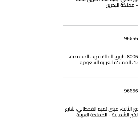
بناية وامي، 8006 طريق الملك فهد، المحمدية،
12، الدور الثالث، مبنى تميم القحطاني، شارع
الخبر الشمالية - المملكة العربية