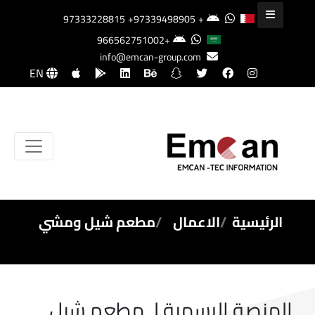
+97339498905
+97333228815
+966562751002
info@emcan-group.com
EN
الرئيسية
الاعمال
مطعم شيل ومشي
المنصة الرسمية لـ مطعم شيل