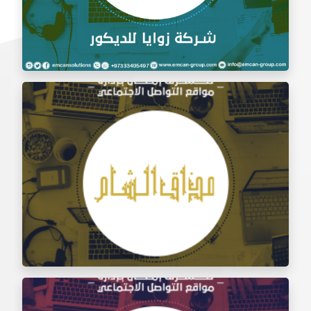
إدارة السوشيال ميديا شركة زوايا للديكور