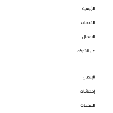
الرئيسية
إدارة السوشيال ميديا لمطعم مندي ليشس
الخدمات
الاعمال
عن الشركه
الإتصال
إحصائيات
المنتجات