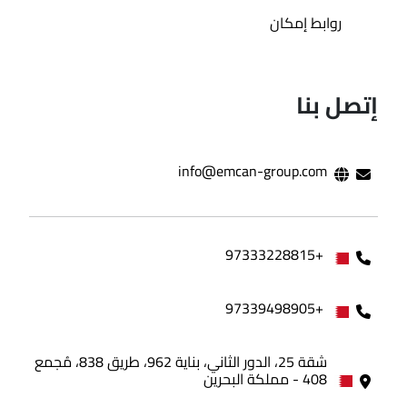
روابط إمكان
إتصل بنا
info@emcan-group.com
+97333228815
+97339498905
شقة 25، الدور الثاني، بناية 962، طريق 838، مُجمع
408 - مملكة البحرين