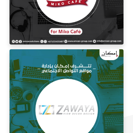
إدارة السوشيال ميديا لمقهى ميكو كافيه