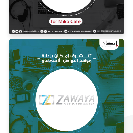
إدارة السوشيال ميديا لمقهى ميكو كافيه