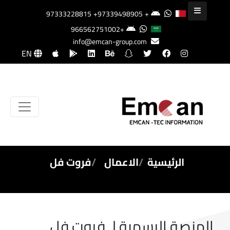
+97339498905
+97333228815
+966562751002
info@emcan-group.com
EN
الرئيسية
الاعمال
فروت فل
المنصة الرسمية لـ فروت فل