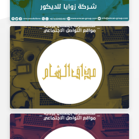
إدارة السوشيال ميديا شركة زوايا للديكور