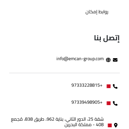
روابط إمكان
إتصل بنا
info@emcan-group.com
+97333228815
+97339498905
شقة 25، الدور الثاني، بناية 962، طريق 838، مُجمع
408 - مملكة البحرين