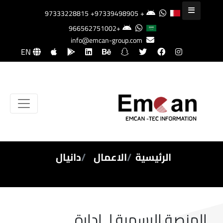
+97339498905
+97333228815
+966562751002
info@emcan-group.com
EN
الرئيسية
الاعمال
دانيال
المنصة الرسمية لـ إدارة