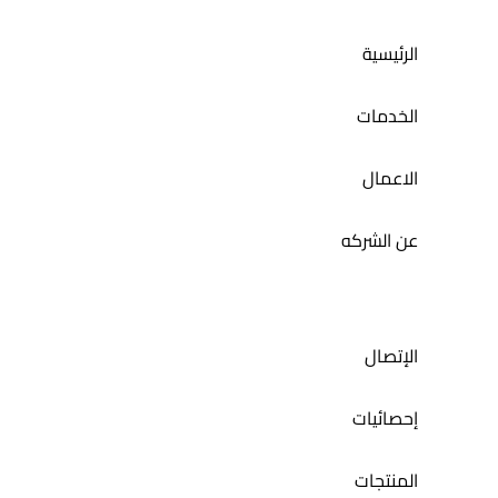
الرئيسية
إدارة السوشيال ميديا لمطعم مندي ليشس
الخدمات
الاعمال
عن الشركه
الإتصال
إحصائيات
المنتجات