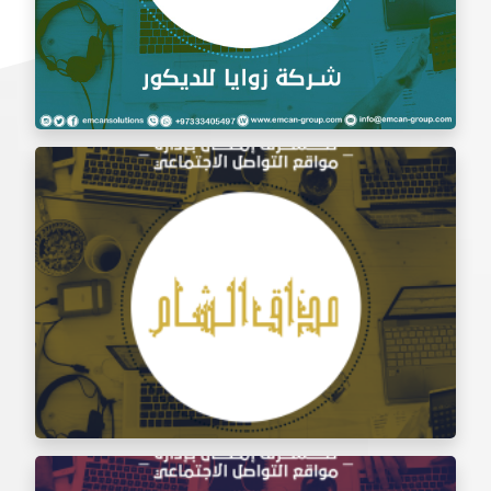
إدارة السوشيال ميديا شركة زوايا للديكور