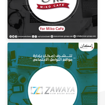
إدارة السوشيال ميديا لمقهى ميكو كافيه