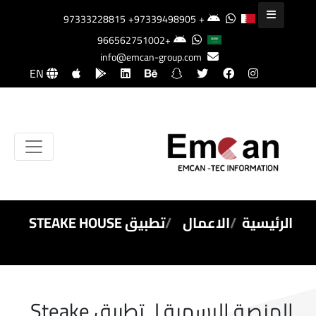
+97339498905
+97333228815
+966562751002
info@emcan-group.com
EN
الرئيسية
الاعمال
تطبيق STEAKE HOUSE
المنصة الرسمية لـ تطبيق Steake