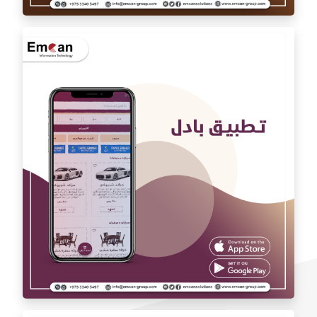
تطبيق اوتو كارAuto car