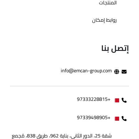
المنتجات
روابط إمكان
إتصل بنا
info@emcan-group.com
+97333228815
+97339498905
شقة 25، الدور الثاني، بناية 962، طريق 838، مُجمع