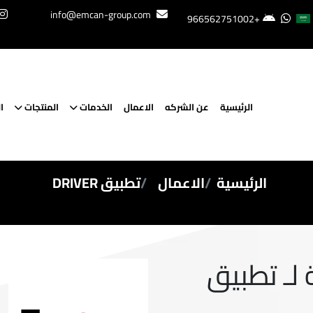
info@emcan-group.com
+966562751002
الرئيسية
عن الشركه
الاعمال
الخدمات
المنتجات
ا
الرئيسية
الاعمال
تطبيق DRIVER
لـ تطبيق