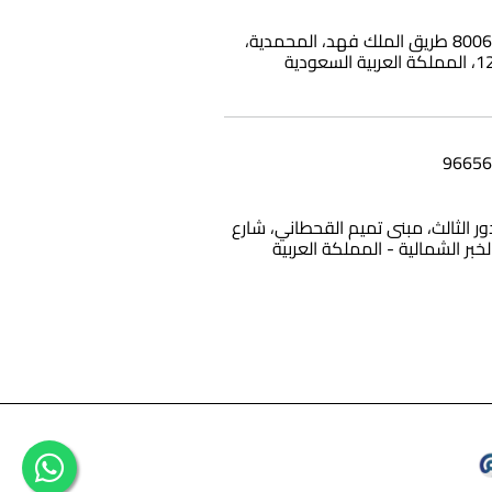
بناية وامي، 8006 طريق الملك فهد، المحمدية،
12، الدور الثالث، مبنى تميم القحطاني، شارع
الخبر الشمالية - المملكة العربية