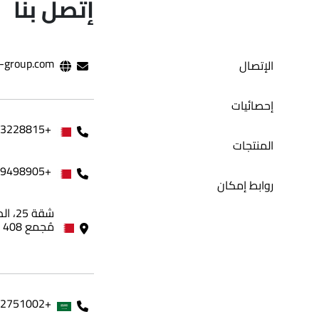
إتصل بنا
تطبيق بادل
-group.com
الإتصال
إحصائيات
+97333228815
المنتجات
+97339498905
روابط إمكان
مُجمع 408 - مملكة البحرين
+966562751002