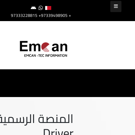
+97339498905
+97333228815
المنصة الرسمية 
Driver