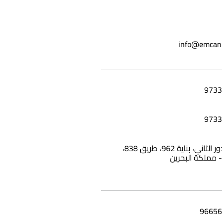
تطبيق حمام الديرة
info@emcan
شقة 25، الدور الثاني، بناية 962، طريق 838،