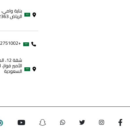
الرياض 12363، المملكة العربية السعودية
+966562751002
شقة 
الأمير فواز، 
السعودية