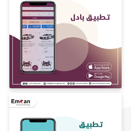
تطبيق اوتو كارAuto car
تطبيق بادل