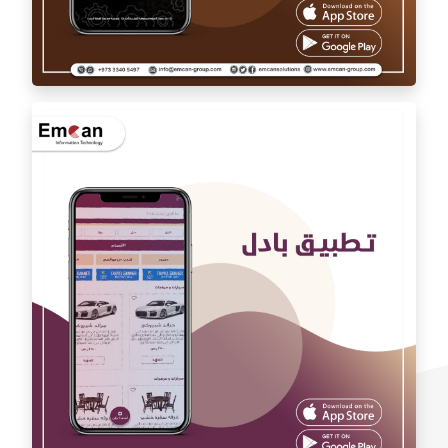
تطبيق اوتو كارAuto car