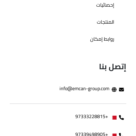
إحصائيات
المنتجات
روابط إمكان
إتصل بنا
info@emcan-group.com
+97333228815
+97339498905