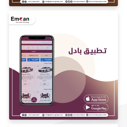
تطبيق اوتو كارAuto car