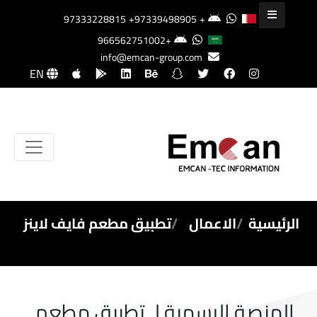
+97339498905
+97333228815
+966562751002
info@emcan-group.com
EN
الرئيسية
الاعمال
تطبيق مطعم فايف لاينز
المنصة الرسمية لـ تطبيق مطعم