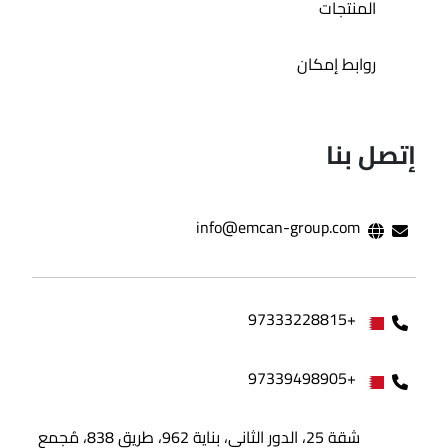
المنتجات
روابط إمكان
إتصل بنا
info@emcan-group.com
+97333228815
+97339498905
شقة 25، الدور الثاني، بناية 962، طريق 838، مُجمع