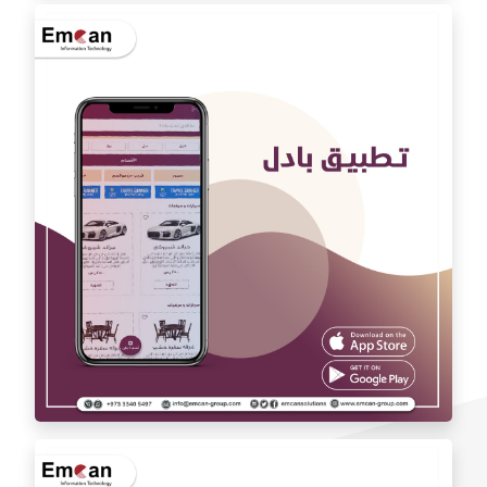
تطبيق اوتو كارAuto car