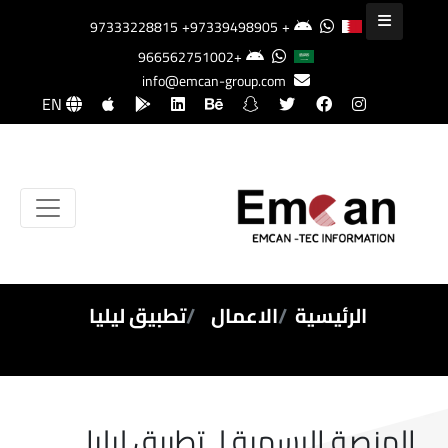
+97339498905
+97333228815
+966562751002
info@emcan-group.com
EN
الرئيسية
الاعمال
تطبيق ليليا
المنصة الرسمية لـ تطبيق ليليا