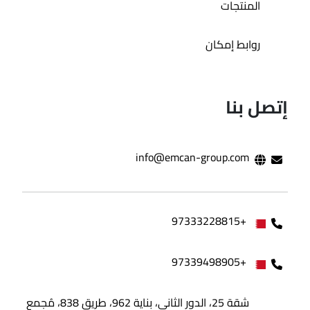
المنتجات
روابط إمكان
إتصل بنا
info@emcan-group.com
+97333228815
+97339498905
شقة 25، الدور الثاني، بناية 962، طريق 838، مُجمع