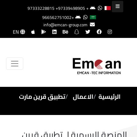
+97339498905
+97333228815
+966562751002
info@emcan-group.com
EN
الرئيسية
الاعمال
تطبيق قرين مارت
المنصة الرسمية لـ تطبيق قرين