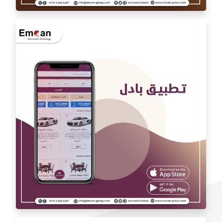
تطبيق اوتو كارAuto car