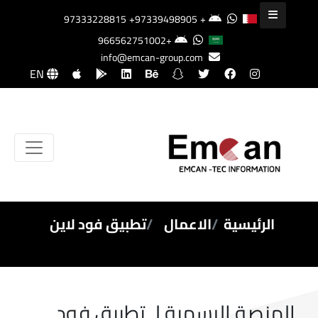
+97339498905
+97333228815
+966562751002
info@emcan-group.com
EN
الرئيسية
الاعمال
تطبيق فود لاين
المنصة الرسمية لـ تطبيق فود