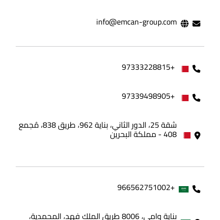
info@emcan-group.com
+97333228815
+97339498905
شقة 25، الدور الثاني، بناية 962، طريق 838، مُجمع
408 - مملكة البحرين
+966562751002
بناية وامي، 8006 طريق الملك فهد، المحمدية،