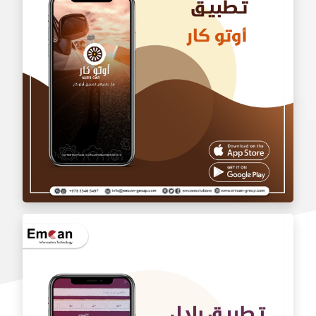
تطبيق بالجملة
تطبيق اوتو كارAuto car