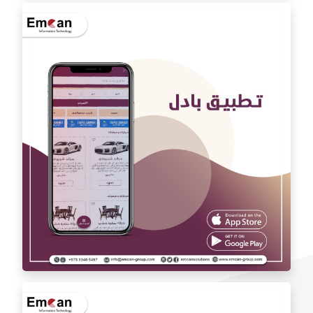
تطبيق اوتو كارAuto car