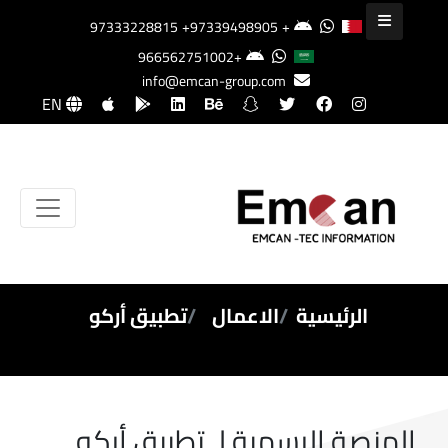
+97339498905
+97333228815
+966562751002
info@emcan-group.com
EN
الرئيسية
الاعمال
تطبيق أركو
المنصة الرسمية لـ تطبيق أركو