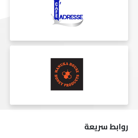
تشيكيت
لادريس
روابط سريعة