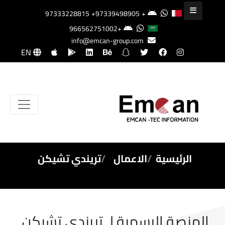
+97339498905
+97333228815
+966562751002
info@emcan-group.com
EN
الرئيسية
الاعمال
تريندي تشيكن
المنصة الرسمية لـ تريندي تشيكن