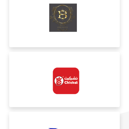
بنت العصفور
ب ت شوكوليت