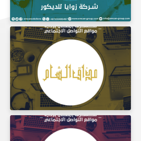
إدارة السوشيال ميديا شركة زوايا للديكور