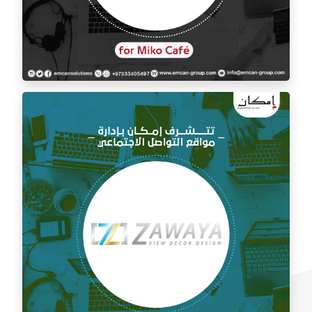
إدارة السوشيال ميديا لمقهى ميكو كافيه