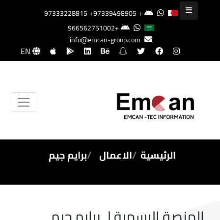
+97339498905
+97333228815
+966562751002
info@emcan-group.com
EN
الرئيسية
الاعمال
برايم جيم
المنصة الرسمية لـ برايم جيم