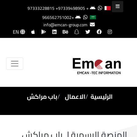
+97339498905
+97333228815
+966562751002
info@emcan-group.com
EN
الرئيسية
الاعمال
باب مراكش
المنصة الرسمية لـ باب مراكش