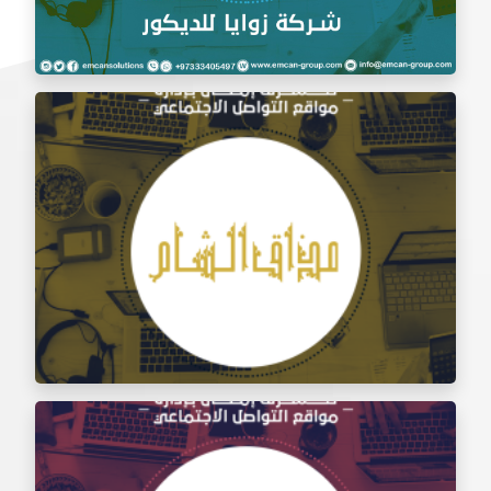
إدارة السوشيال ميديا شركة زوايا للديكور