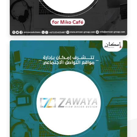
إدارة السوشيال ميديا لمقهى ميكو كافيه