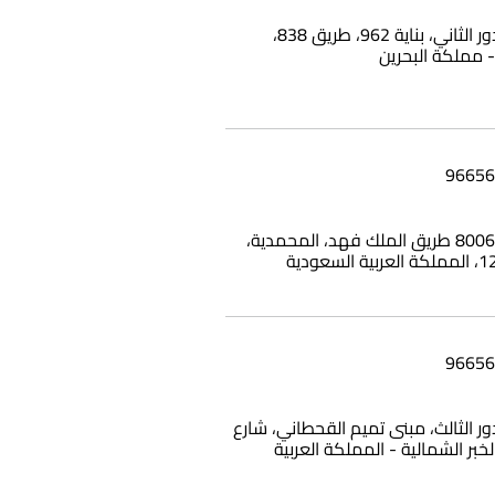
شقة 25، الدور الثاني، بناية 962، طريق 838،
بناية وامي، 8006 طريق الملك فهد، المحمدية،
12، الدور الثالث، مبنى تميم القحطاني، شارع
الخبر الشمالية - المملكة العربية