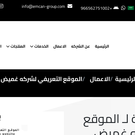
info@emcan-group.com
+966562751002
الرئيسية
عن الشركه
الاعمال
الخدمات
المنتجات
ا
لرئيسية
الاعمال
الموقع التعريفي لشركه غميض
لـ الموقع
ه غميض