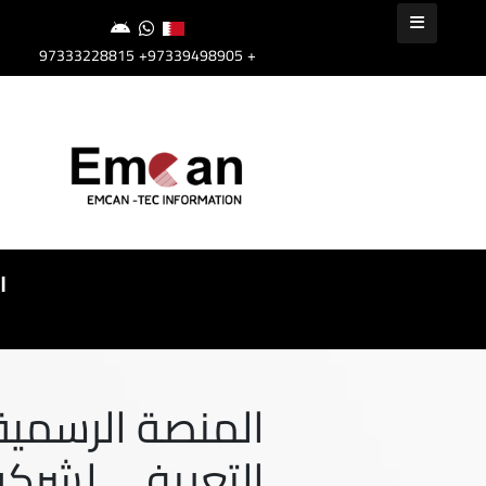
+97339498905
+97333228815
ا
المنصة الرسمية 
التعريفي لشرك