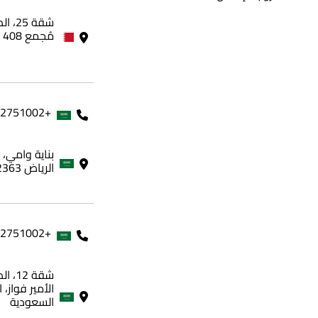
مُجمع 408 - مملكة البحرين
+966562751002
الرياض 12363، المملكة العربية السعودية
+966562751002
شقة 
الأمير فواز، 
السعودية