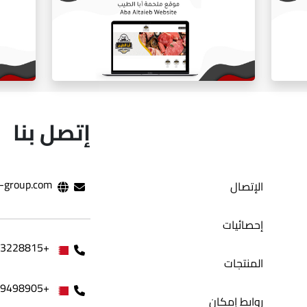
ي
المتجر الالكتروني بلوره
إتصل بنا
-group.com
الإتصال
موقع ملحمه ابا طيب
إحصائيات
+97333228815
المنتجات
+97339498905
روابط إمكان