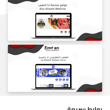
موقع شركه درع الباب
موقع ملحمه ابا طيب
روابط سريعة