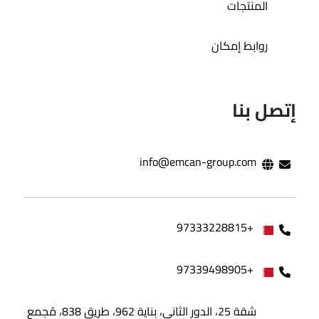
المنتجات
روابط إمكان
إتصل بنا
info@emcan-group.com
+97333228815
+97339498905
شقة 25، الدور الثاني، بناية 962، طريق 838، مُجمع