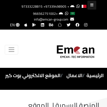
+97339498905
+97333228815
+966562751002
info@emcan-group.com
EN
الرئيسية
الاعمال
الموقع الالكتروني بوت كير
المنصة الرسمية لـ الموقع