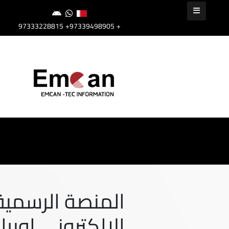
+97339498905
+97333228815
المنصة الرسمية 
الالكتروني اوبر