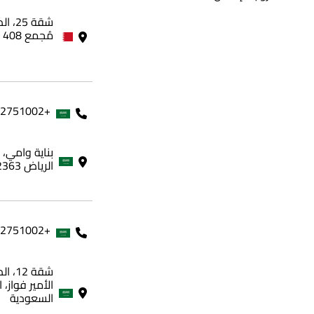
مُجمع 408 - مملكة البحرين
+966562751002
الرياض 12363، المملكة العربية السعودية
+966562751002
شقة 
الأمير فواز، 
السعودية