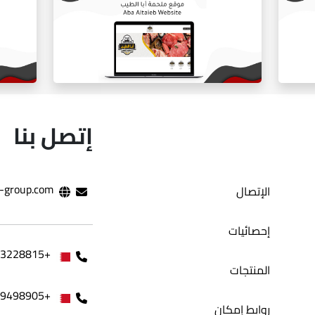
ي
المتجر الالكتروني بلوره
إتصل بنا
-group.com
الإتصال
موقع ملحمه ابا طيب
إحصائيات
+97333228815
المنتجات
+97339498905
روابط إمكان