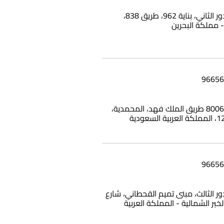
شقة 25، الدور الثاني، بناية 962، طريق 838،
بناية وامي، 8006 طريق الملك فهد، المحمدية،
12، الدور الثالث، مبنى تميم القحطاني، شارع
الخبر الشمالية - المملكة العربية