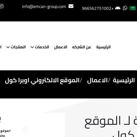
info@emcan-group.com
+966562751002
الرئيسية
عن الشركه
الاعمال
الخدمات
المنتجات
ا
الرئيسية
الاعمال
الموقع الالكتروني اوبرا كول
لـ الموقع
ا كول