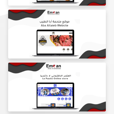
موقع شركه درع الباب
موقع ملحمه ابا طيب