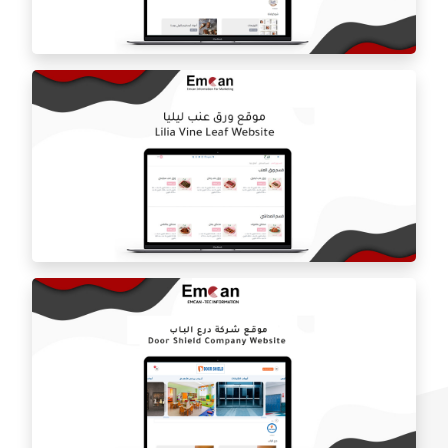
متجر المصممه هيفاء السديري
المتجر الالكتروني بلوره
موقع ورق عنب ليلي