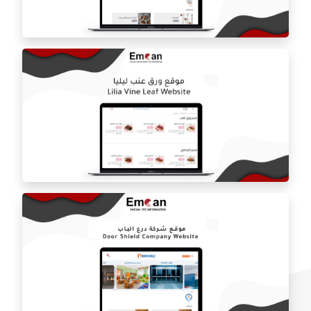
متجر المصممه هيفاء السديري
المتجر الالكتروني بلوره
موقع ورق عنب ليلي