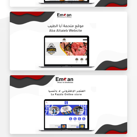
موقع شركه درع الباب
موقع ملحمه ابا طيب