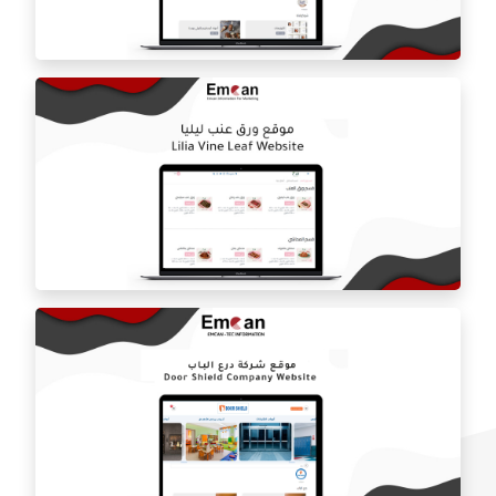
متجر المصممه هيفاء السديري
المتجر الالكتروني بلوره
موقع ورق عنب ليلي