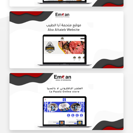
موقع شركه درع الباب
موقع ملحمه ابا طيب