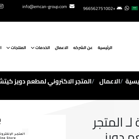
info@emcan-group.com
+966562751002
الرئيسية
عن الشركه
الاعمال
الخدمات
المنتجات
ا
يسية
الاعمال
المتجر الاكتروني لمطعم دويز كيت
لـ المتجر
م دويز