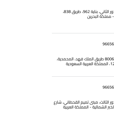
شقة 25، الدور الثاني، بناية 962، طريق 838،
بناية وامي، 8006 طريق الملك فهد، المحمدية،
12، الدور الثالث، مبنى تميم القحطاني، شارع
الخبر الشمالية - المملكة العربية