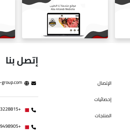
ي
المتجر الالكتروني بلوره
إتصل بنا
-group.com
الإتصال
موقع ملحمه ابا طيب
إحصائيات
+97333228815
المنتجات
+97339498905