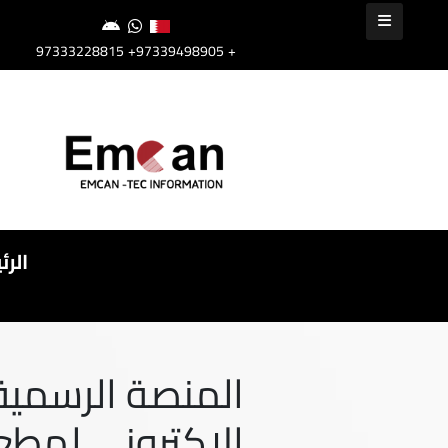
+97339498905
+97333228815
الرئ
المنصة الرسمية 
الاكتروني لمطع