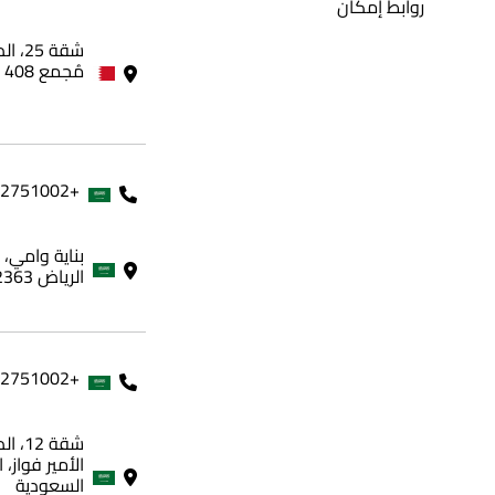
روابط إمكان
مُجمع 408 - مملكة البحرين
+966562751002
الرياض 12363، المملكة العربية السعودية
+966562751002
شقة 
الأمير فواز، 
السعودية