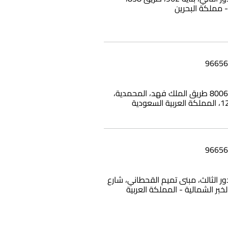
بناية وامي، 8006 طريق الملك فهد، المحمدية،
12، الدور الثالث، مبنى تميم القحطاني، شارع
الخبر الشمالية - المملكة العربية