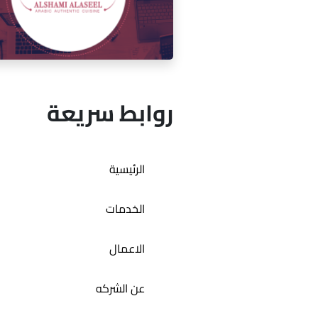
إدارة السوشيال ميديا لمقهى ميكو
روابط سريعة
إدارة السوشيال ميديا لمطعم ال
الرئيسية
الأصيل
الخدمات
الاعمال
عن الشركه