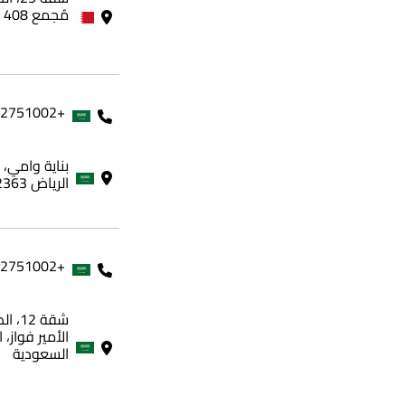
مُجمع 408 - مملكة البحرين
+966562751002
الرياض 12363، المملكة العربية السعودية
+966562751002
شقة 
الأمير فواز، 
السعودية