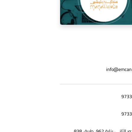
ة السوشيال ميديا لمطعم مندي
info@emcan
ليشس
شقة 25، الدور الثاني، بناية 962، طريق 838،