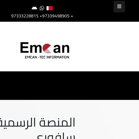
+97339498905
+97333228815
المنصة الرسمية 
سافوري