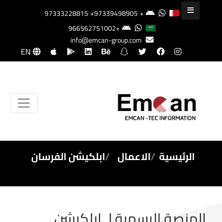
+97339498905
+97333228815
+966562751002
info@emcan-group.com
EN
الرئيسية
الاعمال
ابلكيشن الفرسان
المنصة الرسمية لـ ابلكيشن