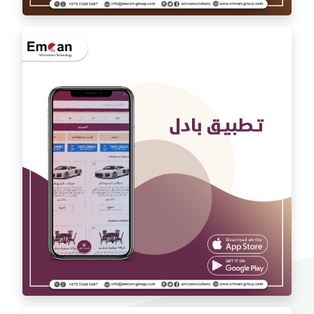
تطبيق اوتو كارAuto car