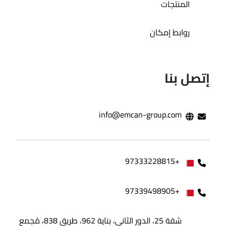
المنتجات
روابط إمكان
إتصل بنا
info@emcan-group.com
+97333228815
+97339498905
شقة 25، الدور الثاني، بناية 962، طريق 838، مُجمع