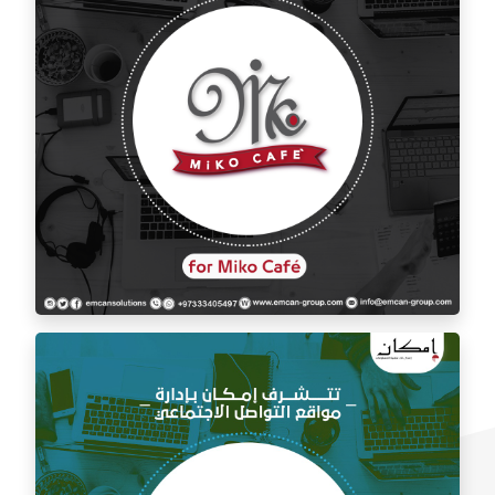
إدارة السوشيال ميديا لمقهى ميكو كافيه