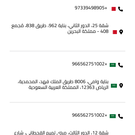
+97339498905
شقة 25، الدور الثاني، بناية 962، طريق 838، مُجمع
408 - مملكة البحرين
+966562751002
بناية وامي، 8006 طريق الملك فهد، المحمدية،
الرياض 12363، المملكة العربية السعودية
+966562751002
شقة 12، الدور الثالث، مبنى تميم القحطاني، شارع