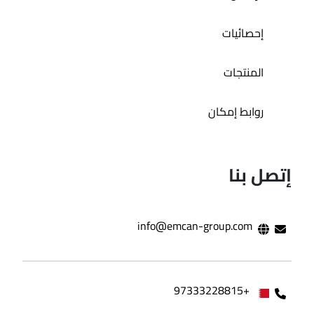
إحصائيات
المنتجات
روابط إمكان
إتصل بنا
info@emcan-group.com
+97333228815