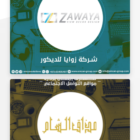
إدارة السوشيال ميديا شركة زوايا للديكور