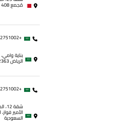
مُجمع 408 - مملكة البحرين
+966562751002
الرياض 12363، المملكة العربية السعودية
+966562751002
شقة 
الأمير فواز، 
السعودية