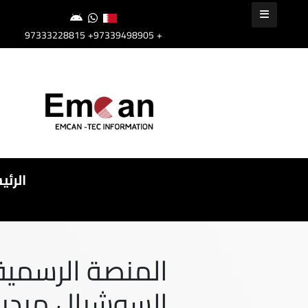
+97339498905
+97333228815
الرئي
المنصة الرسمية ل
السوشيال ميديا