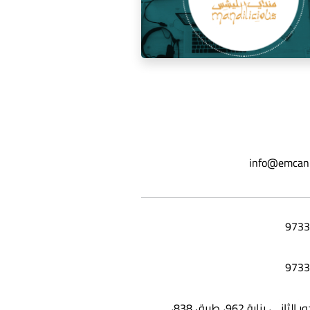
ة السوشيال ميديا لمطعم مندي
info@emcan
ليشس
شقة 25، الدور الثاني، بناية 962، طريق 838،