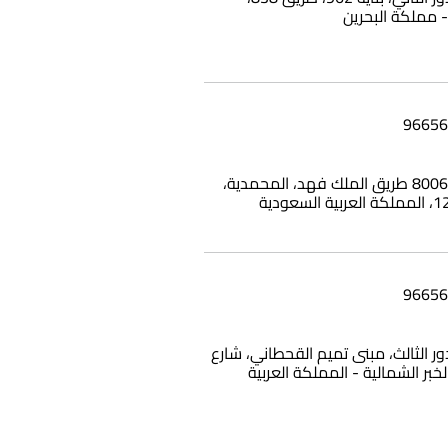
بناية وامي، 8006 طريق الملك فهد، المحمدية،
12، الدور الثالث، مبنى تميم القحطاني، شارع
الخبر الشمالية - المملكة العربية