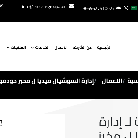
info@emcan-group.com
+966562751002
الرئيسية
عن الشركه
الاعمال
الخدمات
المنتجات
ا
سية
الاعمال
إدارة السوشيال ميديا ل مخبز خودم
ـ إدارة
 ل مخبز