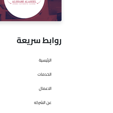
إدارة السوشيال ميديا لمقهى ميكو
روابط سريعة
إدارة السوشيال ميديا لمطعم ال
الرئيسية
الأصيل
الخدمات
الاعمال
عن الشركه