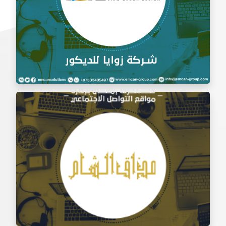
إدارة السوشيال ميديا شركة زوايا للديكور