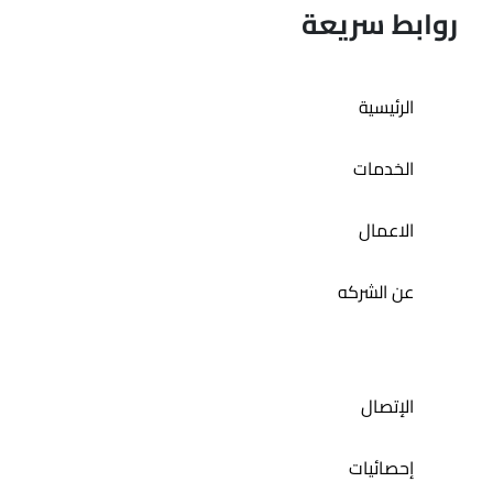
روابط سريعة
الرئيسية
إدارة السوشيال ميديا لمطعم مندي ليشس
الخدمات
الاعمال
عن الشركه
الإتصال
إحصائيات