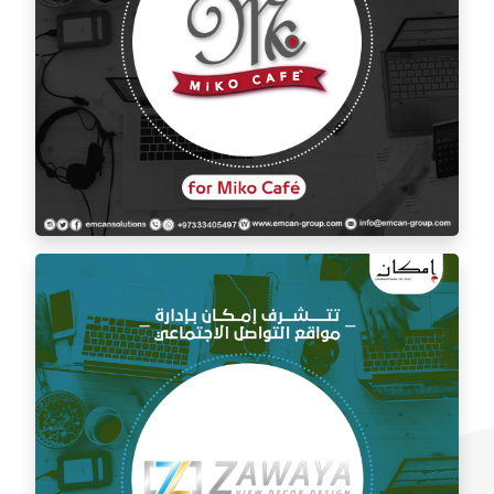
إدارة السوشيال ميديا لمقهى ميكو كافيه