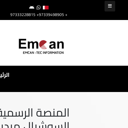
+97339498905
+97333228815
الرئ
المنصة الرسمية ل
السوشيال ميديا