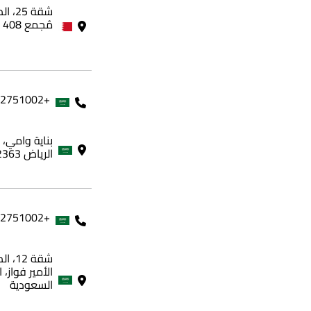
مُجمع 408 - مملكة البحرين
+966562751002
الرياض 12363، المملكة العربية السعودية
+966562751002
شقة 
الأمير فواز، 
السعودية