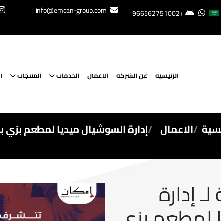
info@emcan-group.com
+966562751002
الرئيسية
عن الشركه
الاعمال
الخدمات
المنتجات
ا
يسية
الاعمال
إدارة السوشيال ميديا لمطعم بزي بر
ـ إدارة
 لمطعم بزي