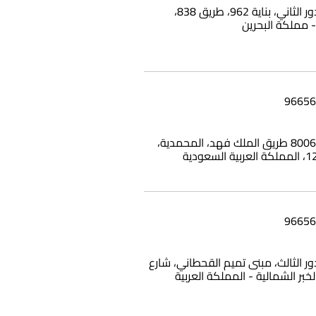
شقة 25، الدور الثاني، بناية 962، طريق 838،
بناية وامي، 8006 طريق الملك فهد، المحمدية،
12، الدور الثالث، مبنى تميم القحطاني، شارع
الخبر الشمالية - المملكة العربية