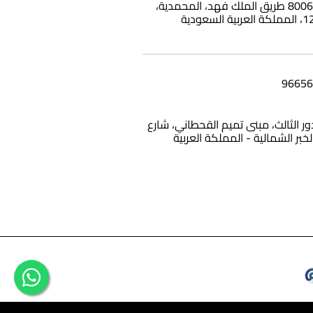
بناية وامي، 8006 طريق الملك فهد، المحمدية،
12، الدور الثالث، مبنى تميم القحطاني، شارع
الخبر الشمالية - المملكة العربية