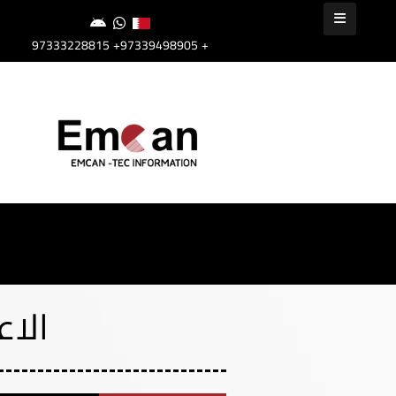
+97339498905
+97333228815
الاع