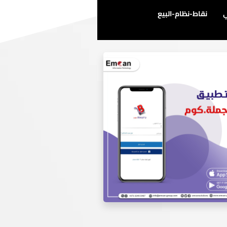
ي
نقاط-نظام-البيع