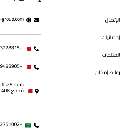
-group.com
الإتصال
إحصائيات
+97333228815
المنتجات
+97339498905
روابط إمكان
مُجمع 408 - مملكة البحرين
+966562751002