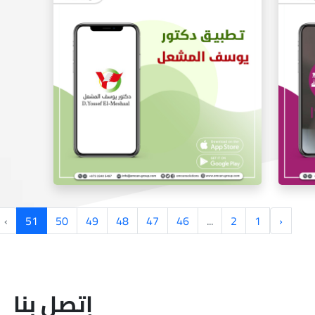
تطبيق اوتو كارAuto car
›
51
50
49
48
47
46
...
2
1
‹
إتصل بنا
تطبيق الدكتور يوسف المشعل