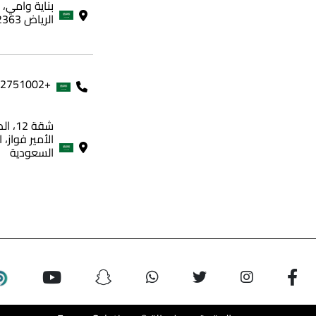
الرياض 12363، المملكة العربية السعودية
+966562751002
شقة 
الأمير فواز، 
السعودية