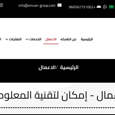
info@emcan-group.com
+966562751002
الرئيسية
عن الشركه
الاعمال
الخدمات
المنتجات
ا
الرئيسية
الاعمال
مال - إمكان لتقنية المعلو