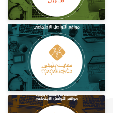
إدارة السوشيال ميديا لمطعم آي ميل