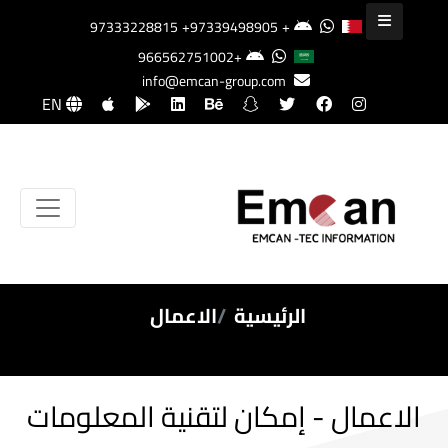
+97339498905
+97333228815
+966562751002
info@emcan-group.com
EN
الرئيسية
الاعمال
الاعمال - إمكان لتقنية المعلومات