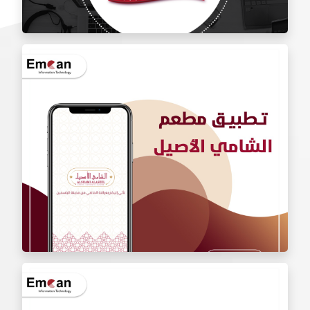
إدارة السوشيال ميديا لمقهى ميكو كافيه