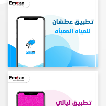
تطبيق مون كلير
تطبيق عطشان