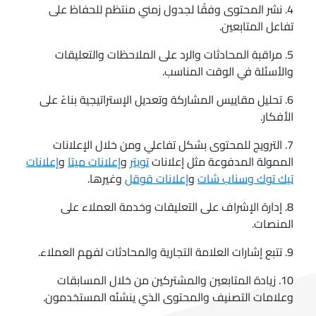
4. نشر المحتوى وفقًا لجدول زمني منتظم للحفاظ على
تفاعل المتابعين.
5. مراقبة المحادثات والرد على الملاحظات والتعليقات
والأسئلة في الوقت المناسب.
6. تحليل مقاييس المشاركة وتعديل الإستراتيجية بناءً على
الأفكار.
7. الترويج للمحتوى بشكل تفاعلي ومن خلال الإعلانات
الممولة المدفوعة مثل إعلانات
تويتر
و
إعلانات ميتا
و
إعلانات
تيك توك وسناب شات
و
إعلانات قوقل
وغيرها.
8. إدارة الإشراف على التعليقات وخدمة العملاء على
المنصات.
9. تتبع إشارات العلامة التجارية والمحادثات لفهم العملاء.
10. زيادة المتابعين والمشتركين من خلال المسابقات
وعلامات التصنيف والمحتوى الذي ينشئه المستخدمون.